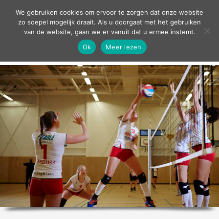
contact
We gebruiken cookies om ervoor te zorgen dat onze website
zo soepel mogelijk draait. Als u doorgaat met het gebruiken
van de website, gaan we er vanuit dat u ermee instemt.
Ok
Meer lezen
home
agenda
theater
sport
grand café
zakelijk
over ons
nieuws