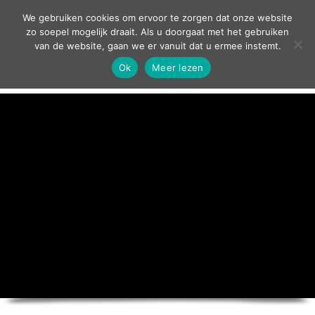
contact
We gebruiken cookies om ervoor te zorgen dat onze website
zo soepel mogelijk draait. Als u doorgaat met het gebruiken
van de website, gaan we er vanuit dat u ermee instemt.
Ok
Meer lezen
home
agenda
theater
sport
grand café
zakelijk
over ons
nieuws