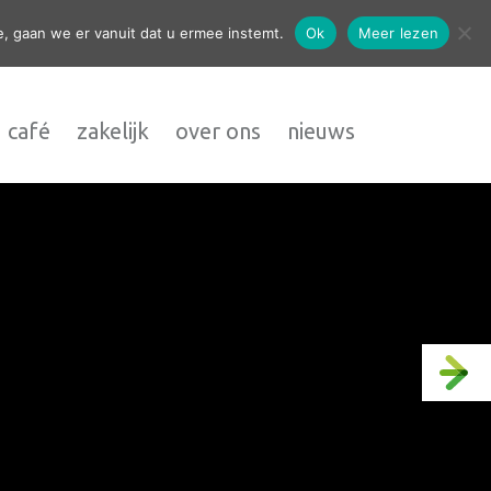
contact
, gaan we er vanuit dat u ermee instemt.
Ok
Meer lezen
 café
zakelijk
over ons
nieuws