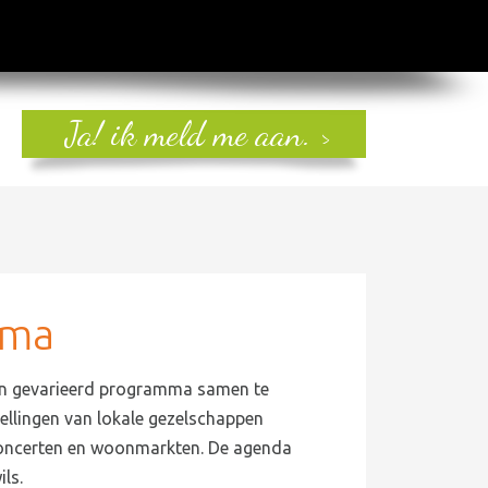
Ja! ik meld me aan.
mma
 en gevarieerd programma samen te
tellingen van lokale gezelschappen
oncerten en woonmarkten. De agenda
ls.