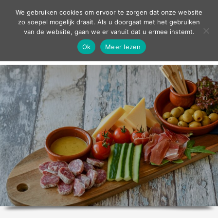
contact
We gebruiken cookies om ervoor te zorgen dat onze website
zo soepel mogelijk draait. Als u doorgaat met het gebruiken
van de website, gaan we er vanuit dat u ermee instemt.
Ok
Meer lezen
home
agenda
theater
sport
grand café
zakelijk
over ons
nieuws