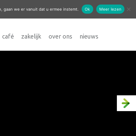
contact
, gaan we er vanuit dat u ermee instemt.
Ok
Meer lezen
 café
zakelijk
over ons
nieuws