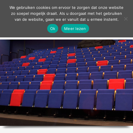
contact
We gebruiken cookies om ervoor te zorgen dat onze website
zo soepel mogelijk draait. Als u doorgaat met het gebruiken
van de website, gaan we er vanuit dat u ermee instemt.
Ok
Meer lezen
home
agenda
theater
sport
grand café
zakelijk
over ons
nieuws