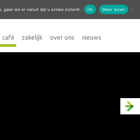
contact
, gaan we er vanuit dat u ermee instemt.
Ok
Meer lezen
 café
zakelijk
over ons
nieuws