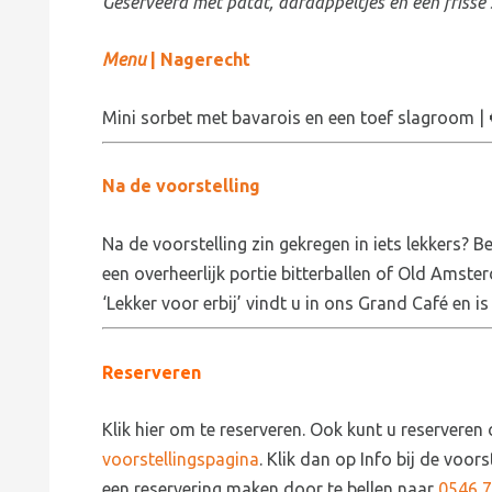
Geserveerd met patat, aardappeltjes en een frisse 
Menu
| Nagerecht
Mini sorbet met bavarois en een toef slagroom |
Na de voorstelling
Na de voorstelling zin gekregen in iets lekkers? B
een overheerlijk portie bitterballen of Old Amste
‘Lekker voor erbij’ vindt u in ons Grand Café en i
Reserveren
Klik hier om te reserveren. Ook kunt u reserveren
voorstellingspagina
. Klik dan op Info bij de voor
een reservering maken door te bellen naar
0546 7