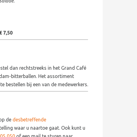
salade.
€ 7,50
estel dan rechtstreeks in het Grand Café
rdam-bitterballen. Het assortiment
s te bestellen bij een van de medewerkers.
 op de
desbetreffende
stelling waar u naartoe gaat. Ook kunt u
05 050
of een mail te sturen naar