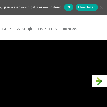
contact
, gaan we er vanuit dat u ermee instemt.
Ok
Meer lezen
 café
zakelijk
over ons
nieuws