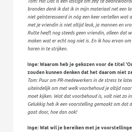
Tom: Ha! Dat is een lastige om zelf te beantwoorden
branden denk ik dat ik in mijn materiaal net een l
niet geïnteresseerd in nóg een keer vertellen wat
met je vriendin is niet altijd leuk, ja mannen en vr
Rutte heeft nog steeds geen vriendin, alleen dat w
maken wat er echt nog niet is. En ik hou ervan om 
haren in te strijken.
Inge: Waarom heb je gekozen voor de titel 
zouden kunnen denken dat het daarom niet zek
Tom: Puur om PR-medewerkers in de stress te laten
uiteindelijk om met welk voorbehoud je altijd naa
moet kijken. Wat dat voorbehoud is, valt niet zo in
Gelukkig heb ik een voorstelling gemaakt om dat d
gaat door, hoe dan ook!
Inge: Wat wil je bereiken met je voorstellingen