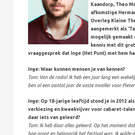
Kaandorp, Theo Ma
afkomstige Herman 
Overleg Kleine Th
aangemerkt als ‘T
mogelijk gemaakt d
kennis met dit gro
vraaggesprek dat Inge (Het Punt) met hem ha
Inge: Waar kunnen mensen je van kennen?
Tom: Van de radio! Ik heb een jaar lang een weke
ben al een aantal jaar de vaste invaller voor Piet
Inge: Op 18-jarige leeftijd stond je in 2012 al
verkiezing en kweekvijver voor cabaret-talen
daar iets van geleerd?
Tom: Ik heb daar alles geleerd. Op het moment dat 
hoe groot en belangrijk het festival was. Ik wild