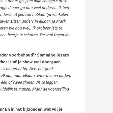
. Zonder gelijk al mijn collega’s af te
aagje dieper ga dan veel anderen. Ik ben
 anderen al gedaan hebben (ja winkelen
ouwen zitten anders in elkaar, ja Mark
eten we nou wel). Ik probeer iets te
een beetje te schuren. De zaal tegen de
‘Onder voorbehoud’? Sommige lezers
er is of je show wel doorgaat.
 schieten haha. Nee, het gaat
r elkaar, naar elkaars woorden en daden,
 één of twee zinnen uit te leggen.
uidelijk te maken. Maar de voorstelling
? En in het bijzonder, wat wil je