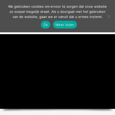
contact
We gebruiken cookies om ervoor te zorgen dat onze website
zo soepel mogelijk draait. Als u doorgaat met het gebruiken
van de website, gaan we er vanuit dat u ermee instemt.
Ok
Meer lezen
home
agenda
theater
sport
grand café
zakelijk
over ons
nieuws