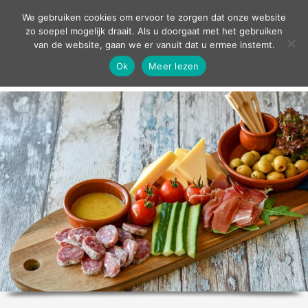
contact
We gebruiken cookies om ervoor te zorgen dat onze website
zo soepel mogelijk draait. Als u doorgaat met het gebruiken
van de website, gaan we er vanuit dat u ermee instemt.
Ok
Meer lezen
home
agenda
theater
sport
grand café
zakelijk
over ons
nieuws