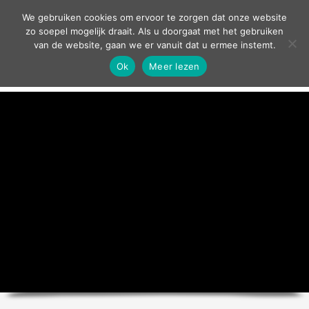
contact
We gebruiken cookies om ervoor te zorgen dat onze website
zo soepel mogelijk draait. Als u doorgaat met het gebruiken
van de website, gaan we er vanuit dat u ermee instemt.
Ok
Meer lezen
home
agenda
theater
sport
grand café
zakelijk
over ons
nieuws