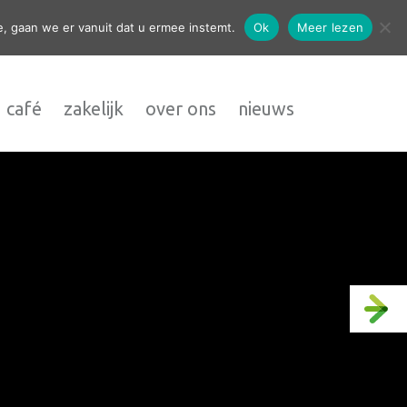
contact
, gaan we er vanuit dat u ermee instemt.
Ok
Meer lezen
 café
zakelijk
over ons
nieuws