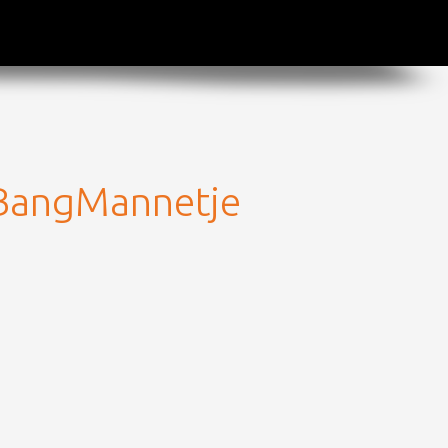
_BangMannetje