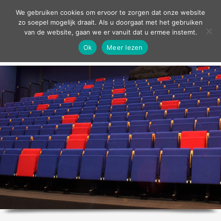
contact
We gebruiken cookies om ervoor te zorgen dat onze website
zo soepel mogelijk draait. Als u doorgaat met het gebruiken
van de website, gaan we er vanuit dat u ermee instemt.
Ok
Meer lezen
home
agenda
theater
sport
grand café
zakelijk
over ons
nieuws