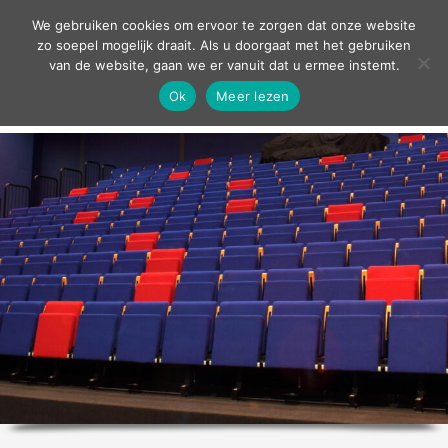
contact
We gebruiken cookies om ervoor te zorgen dat onze website
zo soepel mogelijk draait. Als u doorgaat met het gebruiken
van de website, gaan we er vanuit dat u ermee instemt.
Ok
Meer lezen
home
agenda
theater
sport
grand café
zakelijk
over ons
nieuws