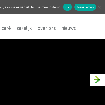
contact
, gaan we er vanuit dat u ermee instemt.
Ok
Meer lezen
 café
zakelijk
over ons
nieuws
proef