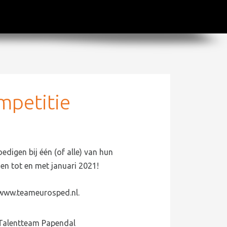
mpetitie
gen bij één (of alle) van hun
den tot en met januari 2021!
 www.teameurosped.nl.
Talentteam Papendal