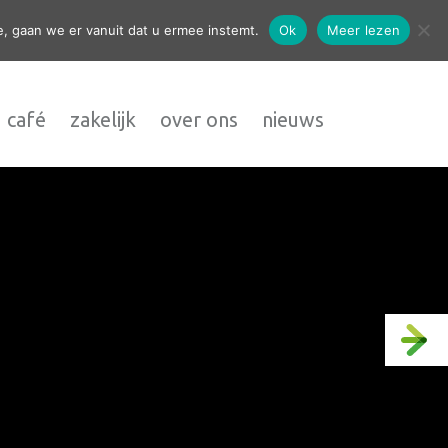
contact
, gaan we er vanuit dat u ermee instemt.
Ok
Meer lezen
 café
zakelijk
over ons
nieuws