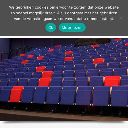
contact
We gebruiken cookies om ervoor te zorgen dat onze website
zo soepel mogelijk draait. Als u doorgaat met het gebruiken
van de website, gaan we er vanuit dat u ermee instemt.
Ok
Meer lezen
home
agenda
theater
sport
grand café
zakelijk
over ons
nieuws