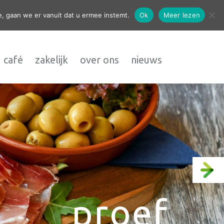
contact
, gaan we er vanuit dat u ermee instemt.
Ok
Meer lezen
 café
zakelijk
over ons
nieuws
proef