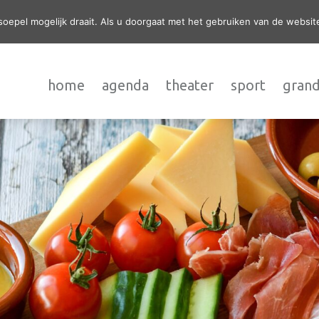
epel mogelijk draait. Als u doorgaat met het gebruiken van de website
home
agenda
theater
sport
grand