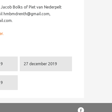
 Jacob Bolks of Piet van Nederpelt
-mail hmbmdrenth@gmail.com,
il.com.
r.
19
27 december 2019
19