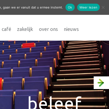
contact
, gaan we er vanuit dat u ermee instemt.
Ok
Meer lezen
 café
zakelijk
over ons
nieuws
beleef