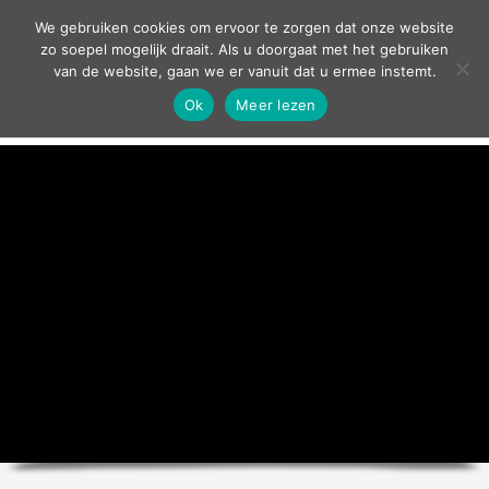
contact
We gebruiken cookies om ervoor te zorgen dat onze website
zo soepel mogelijk draait. Als u doorgaat met het gebruiken
van de website, gaan we er vanuit dat u ermee instemt.
Ok
Meer lezen
home
agenda
theater
sport
grand café
zakelijk
over ons
nieuws