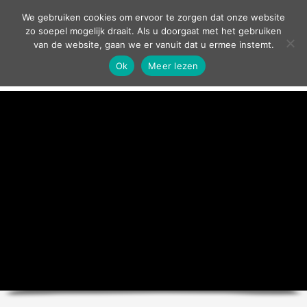
contact
We gebruiken cookies om ervoor te zorgen dat onze website
zo soepel mogelijk draait. Als u doorgaat met het gebruiken
van de website, gaan we er vanuit dat u ermee instemt.
Ok
Meer lezen
home
agenda
theater
sport
grand café
zakelijk
over ons
nieuws