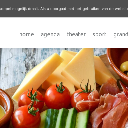
epel mogelijk draait. Als u doorgaat met het gebruiken van de website
home
agenda
theater
sport
grand