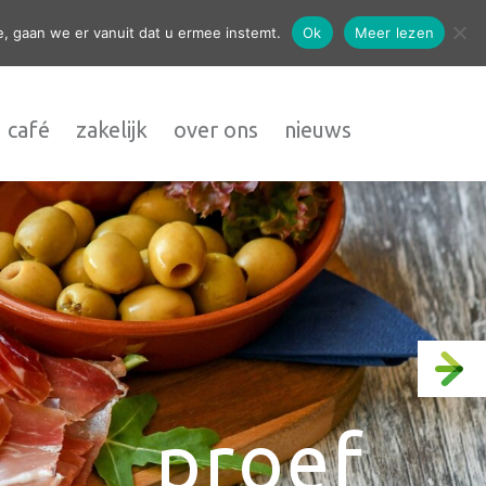
contact
, gaan we er vanuit dat u ermee instemt.
Ok
Meer lezen
 café
zakelijk
over ons
nieuws
proef