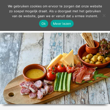
contact
We gebruiken cookies om ervoor te zorgen dat onze website
zo soepel mogelijk draait. Als u doorgaat met het gebruiken
van de website, gaan we er vanuit dat u ermee instemt.
Ok
Meer lezen
home
agenda
theater
sport
grand café
zakelijk
over ons
nieuws