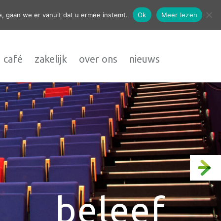
contact
, gaan we er vanuit dat u ermee instemt.
Ok
Meer lezen
 café
zakelijk
over ons
nieuws
beleef
proef