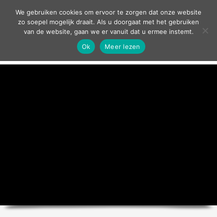
contact
We gebruiken cookies om ervoor te zorgen dat onze website
zo soepel mogelijk draait. Als u doorgaat met het gebruiken
van de website, gaan we er vanuit dat u ermee instemt.
Ok
Meer lezen
home
agenda
theater
sport
grand café
zakelijk
over ons
nieuws