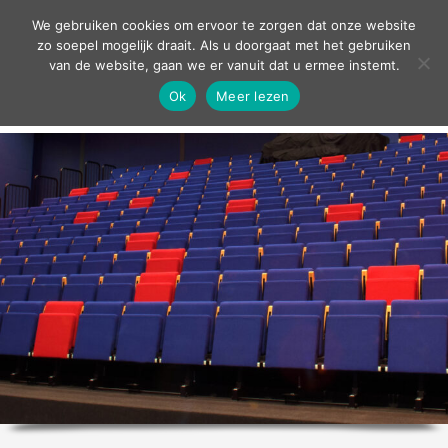
contact
We gebruiken cookies om ervoor te zorgen dat onze website
zo soepel mogelijk draait. Als u doorgaat met het gebruiken
van de website, gaan we er vanuit dat u ermee instemt.
Ok
Meer lezen
home
agenda
theater
sport
grand café
zakelijk
over ons
nieuws