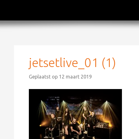
jetsetlive_01 (1)
Geplaatst op
12 maart 2019