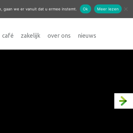
contact
, gaan we er vanuit dat u ermee instemt.
Ok
Meer lezen
 café
zakelijk
over ons
nieuws