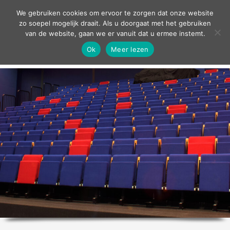
contact
We gebruiken cookies om ervoor te zorgen dat onze website
zo soepel mogelijk draait. Als u doorgaat met het gebruiken
van de website, gaan we er vanuit dat u ermee instemt.
Ok
Meer lezen
home
agenda
theater
sport
grand café
zakelijk
over ons
nieuws