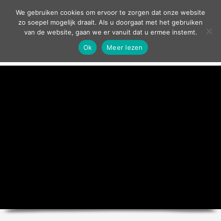
contact
We gebruiken cookies om ervoor te zorgen dat onze website
zo soepel mogelijk draait. Als u doorgaat met het gebruiken
van de website, gaan we er vanuit dat u ermee instemt.
Ok
Meer lezen
home
agenda
theater
sport
grand café
zakelijk
over ons
nieuws