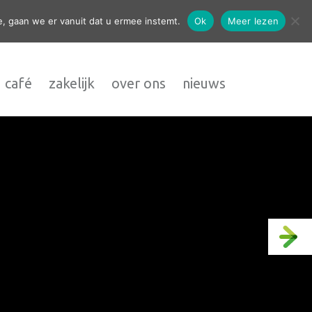
contact
, gaan we er vanuit dat u ermee instemt.
Ok
Meer lezen
 café
zakelijk
over ons
nieuws