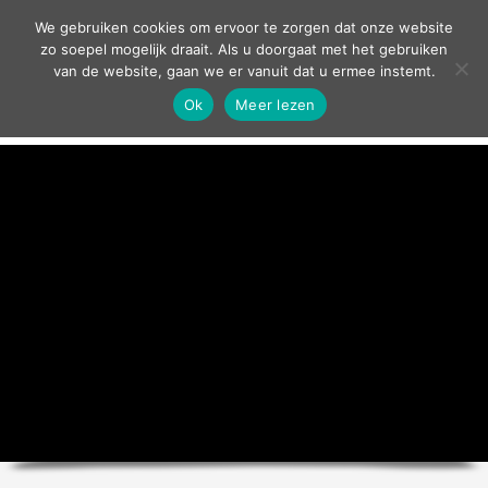
contact
We gebruiken cookies om ervoor te zorgen dat onze website
zo soepel mogelijk draait. Als u doorgaat met het gebruiken
van de website, gaan we er vanuit dat u ermee instemt.
Ok
Meer lezen
home
agenda
theater
sport
grand café
zakelijk
over ons
nieuws