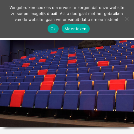
contact
We gebruiken cookies om ervoor te zorgen dat onze website
zo soepel mogelijk draait. Als u doorgaat met het gebruiken
van de website, gaan we er vanuit dat u ermee instemt.
Ok
Meer lezen
home
agenda
theater
sport
grand café
zakelijk
over ons
nieuws