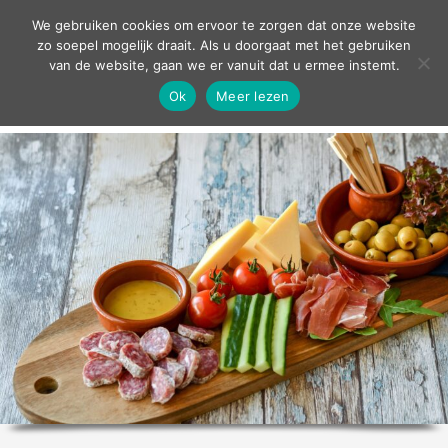
contact
We gebruiken cookies om ervoor te zorgen dat onze website
zo soepel mogelijk draait. Als u doorgaat met het gebruiken
van de website, gaan we er vanuit dat u ermee instemt.
Ok
Meer lezen
home
agenda
theater
sport
grand café
zakelijk
over ons
nieuws