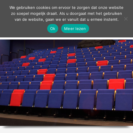
contact
We gebruiken cookies om ervoor te zorgen dat onze website
zo soepel mogelijk draait. Als u doorgaat met het gebruiken
van de website, gaan we er vanuit dat u ermee instemt.
Ok
Meer lezen
home
agenda
theater
sport
grand café
zakelijk
over ons
nieuws