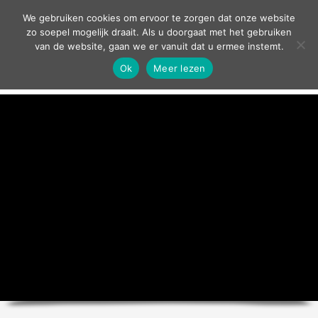
contact
We gebruiken cookies om ervoor te zorgen dat onze website
zo soepel mogelijk draait. Als u doorgaat met het gebruiken
van de website, gaan we er vanuit dat u ermee instemt.
Ok
Meer lezen
home
agenda
theater
sport
grand café
zakelijk
over ons
nieuws