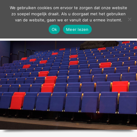
contact
We gebruiken cookies om ervoor te zorgen dat onze website
zo soepel mogelijk draait. Als u doorgaat met het gebruiken
van de website, gaan we er vanuit dat u ermee instemt.
Ok
Meer lezen
home
agenda
theater
sport
grand café
zakelijk
over ons
nieuws