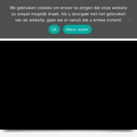
contact
We gebruiken cookies om ervoor te zorgen dat onze website
zo soepel mogelijk draait. Als u doorgaat met het gebruiken
van de website, gaan we er vanuit dat u ermee instemt.
Ok
Meer lezen
home
agenda
theater
sport
grand café
zakelijk
over ons
nieuws