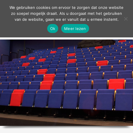
contact
We gebruiken cookies om ervoor te zorgen dat onze website
zo soepel mogelijk draait. Als u doorgaat met het gebruiken
van de website, gaan we er vanuit dat u ermee instemt.
Ok
Meer lezen
home
agenda
theater
sport
grand café
zakelijk
over ons
nieuws