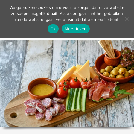
contact
We gebruiken cookies om ervoor te zorgen dat onze website
zo soepel mogelijk draait. Als u doorgaat met het gebruiken
van de website, gaan we er vanuit dat u ermee instemt.
Ok
Meer lezen
home
agenda
theater
sport
grand café
zakelijk
over ons
nieuws