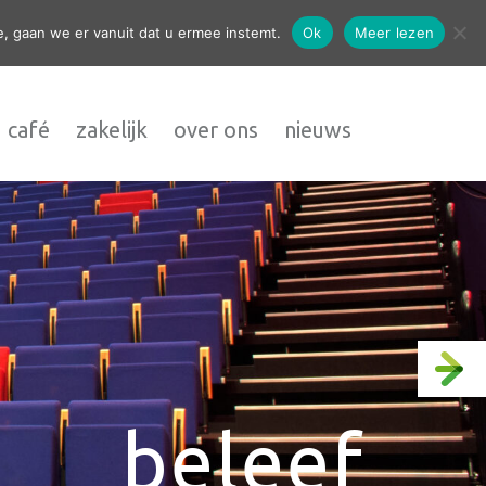
contact
, gaan we er vanuit dat u ermee instemt.
Ok
Meer lezen
 café
zakelijk
over ons
nieuws
beleef