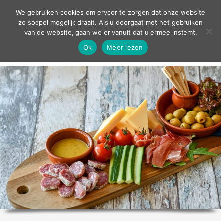
contact
We gebruiken cookies om ervoor te zorgen dat onze website
zo soepel mogelijk draait. Als u doorgaat met het gebruiken
van de website, gaan we er vanuit dat u ermee instemt.
Ok
Meer lezen
home
agenda
theater
sport
grand café
zakelijk
over ons
nieuws