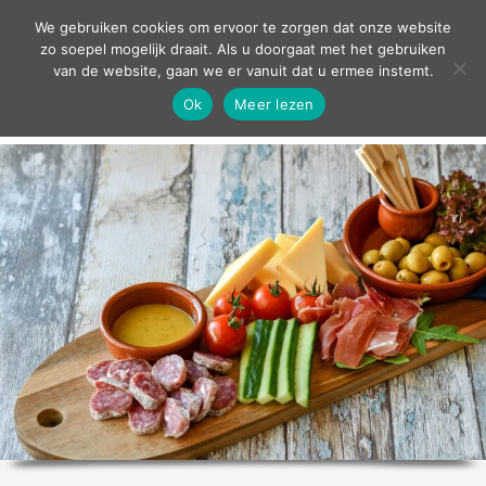
contact
We gebruiken cookies om ervoor te zorgen dat onze website
zo soepel mogelijk draait. Als u doorgaat met het gebruiken
van de website, gaan we er vanuit dat u ermee instemt.
Ok
Meer lezen
home
agenda
theater
sport
grand café
zakelijk
over ons
nieuws