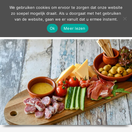
contact
We gebruiken cookies om ervoor te zorgen dat onze website
zo soepel mogelijk draait. Als u doorgaat met het gebruiken
van de website, gaan we er vanuit dat u ermee instemt.
Ok
Meer lezen
home
agenda
theater
sport
grand café
zakelijk
over ons
nieuws