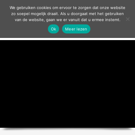
contact
We gebruiken cookies om ervoor te zorgen dat onze website
zo soepel mogelijk draait. Als u doorgaat met het gebruiken
van de website, gaan we er vanuit dat u ermee instemt.
Ok
Meer lezen
home
agenda
theater
sport
grand café
zakelijk
over ons
nieuws