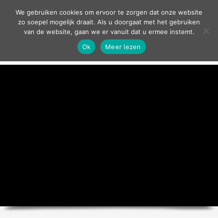
contact
We gebruiken cookies om ervoor te zorgen dat onze website
zo soepel mogelijk draait. Als u doorgaat met het gebruiken
van de website, gaan we er vanuit dat u ermee instemt.
Ok
Meer lezen
home
agenda
theater
sport
grand café
zakelijk
over ons
nieuws