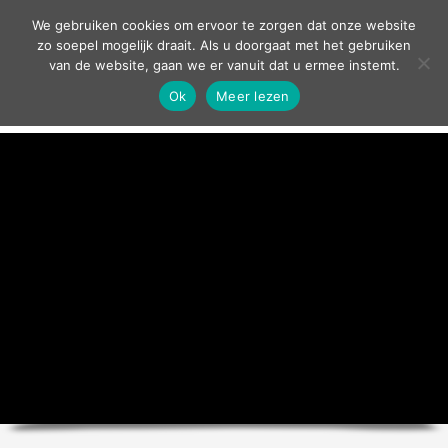
contact
We gebruiken cookies om ervoor te zorgen dat onze website
zo soepel mogelijk draait. Als u doorgaat met het gebruiken
van de website, gaan we er vanuit dat u ermee instemt.
Ok
Meer lezen
home
agenda
theater
sport
grand café
zakelijk
over ons
nieuws