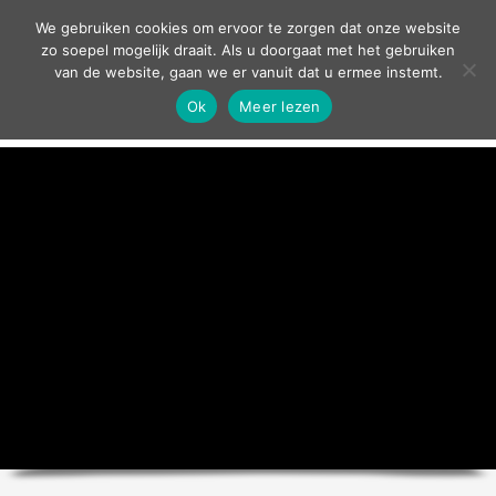
contact
We gebruiken cookies om ervoor te zorgen dat onze website
zo soepel mogelijk draait. Als u doorgaat met het gebruiken
van de website, gaan we er vanuit dat u ermee instemt.
Ok
Meer lezen
home
agenda
theater
sport
grand café
zakelijk
over ons
nieuws