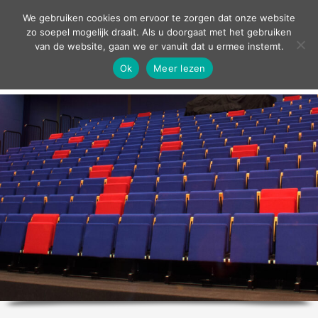
contact
We gebruiken cookies om ervoor te zorgen dat onze website
zo soepel mogelijk draait. Als u doorgaat met het gebruiken
van de website, gaan we er vanuit dat u ermee instemt.
Ok
Meer lezen
home
agenda
theater
sport
grand café
zakelijk
over ons
nieuws