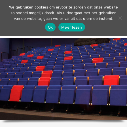
contact
We gebruiken cookies om ervoor te zorgen dat onze website
zo soepel mogelijk draait. Als u doorgaat met het gebruiken
van de website, gaan we er vanuit dat u ermee instemt.
Ok
Meer lezen
home
agenda
theater
sport
grand café
zakelijk
over ons
nieuws