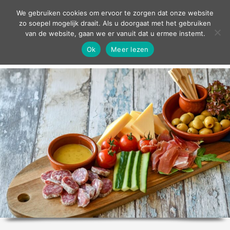
contact
We gebruiken cookies om ervoor te zorgen dat onze website
zo soepel mogelijk draait. Als u doorgaat met het gebruiken
van de website, gaan we er vanuit dat u ermee instemt.
Ok
Meer lezen
home
agenda
theater
sport
grand café
zakelijk
over ons
nieuws